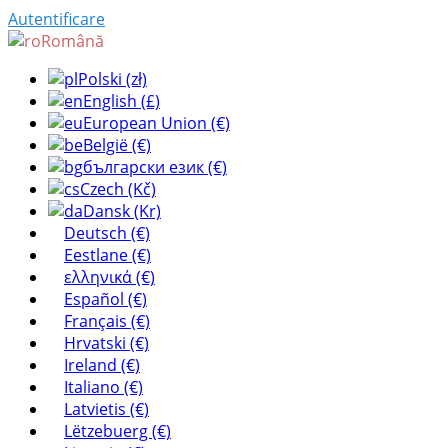
Autentificare
Română
Polski (zł)
English (£)
European Union (€)
België (€)
български език (€)
Czech (Kč)
Dansk (Kr)
Deutsch (€)
Eestlane (€)
ελληνικά (€)
Español (€)
Français (€)
Hrvatski (€)
Ireland (€)
Italiano (€)
Latvietis (€)
Lëtzebuerg (€)