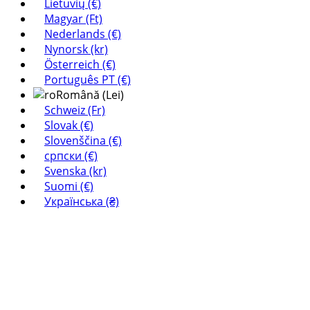
Lietuvių (€)
Magyar (Ft)
Nederlands (€)
Nynorsk (kr)
Österreich (€)
Português PT (€)
Română (Lei)
Schweiz (Fr)
Slovak (€)
Slovenščina (€)
српски (€)
Svenska (kr)
Suomi (€)
Українська (₴)