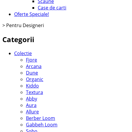
Scaune
Case de carti
Oferte Speciale!
>
Pentru Designeri
Categorii
Colectie
Fjore
Arcana
Dune
Organic
Kiddo
Textura
Abby
Aura
Allure
Berber Loom
Gabbeh Loom
Soho