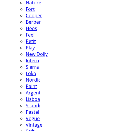
Nature
Fort
Cooper
Berber
Heos
Feel
Petit
Play
New Dolly
Intero
Sierra
Loko
Nordic
Paint
Argent
Lisboa
Scandi
Pastel
Vogue
Vintage