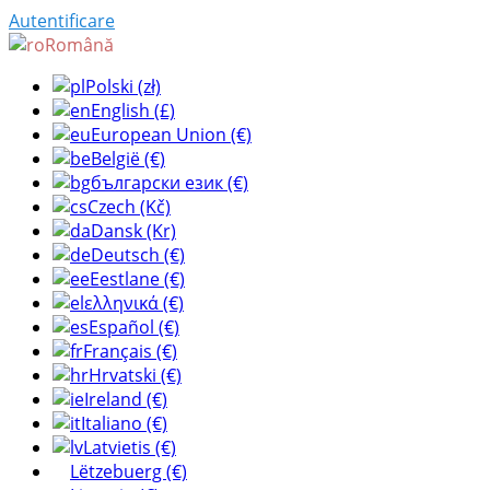
Autentificare
Română
Polski (zł)
English (£)
European Union (€)
België (€)
български език (€)
Czech (Kč)
Dansk (Kr)
Deutsch (€)
Eestlane (€)
ελληνικά (€)
Español (€)
Français (€)
Hrvatski (€)
Ireland (€)
Italiano (€)
Latvietis (€)
Lëtzebuerg (€)