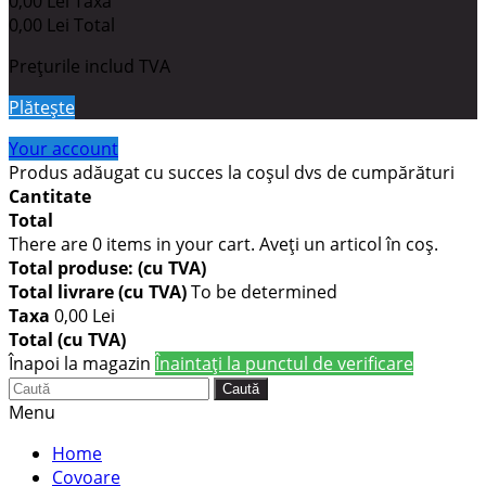
0,00 Lei
Taxa
0,00 Lei
Total
Prețurile includ TVA
Plăteşte
Your account
Produs adăugat cu succes la coşul dvs de cumpărături
Cantitate
Total
There are
0
items in your cart.
Aveţi un articol în coş.
Total produse: (cu TVA)
Total livrare (cu TVA)
To be determined
Taxa
0,00 Lei
Total (cu TVA)
Înapoi la magazin
Înaintaţi la punctul de verificare
Caută
Menu
Home
Covoare