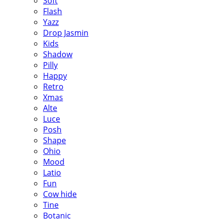
Soft
Flash
Yazz
Drop Jasmin
Kids
Shadow
Pilly
Happy
Retro
Xmas
Alte
Luce
Posh
Shape
Ohio
Mood
Latio
Fun
Cow hide
Tine
Botanic