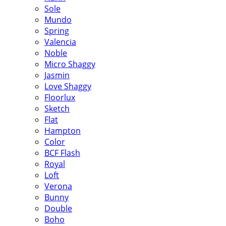
Sole
Mundo
Spring
Valencia
Noble
Micro Shaggy
Jasmin
Love Shaggy
Floorlux
Sketch
Flat
Hampton
Color
BCF Flash
Royal
Loft
Verona
Bunny
Double
Boho