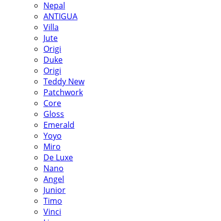
Nepal
ANTIGUA
Villa
Jute
Origi
Duke
Origi
Teddy New
Patchwork
Core
Gloss
Emerald
Yoyo
Miro
De Luxe
Nano
Angel
Junior
Timo
Vinci