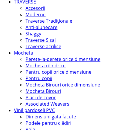
TRAVERSE
Accesorii
Moderne
Traverse Tradiționale
Anti-alunecare
Shaggy
Traverse Sisal
Traverse acrilice
Mocheta
Perete-la-perete orice dimensiune
Mocheta cilindrice
Pentru copii orice dimensiune
Pentru copii
Mocheta Birouri orice dimensiune
Mocheta Birouri
Placi de covor
Associated Weavers
Vinil pardoseli PVC
Dimensiuni gata facute
Podele pentru clădiri
Role