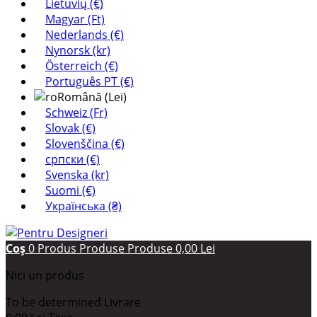
Lietuvių (€)
Magyar (Ft)
Nederlands (€)
Nynorsk (kr)
Österreich (€)
Português PT (€)
Română (Lei)
Schweiz (Fr)
Slovak (€)
Slovenščina (€)
српски (€)
Svenska (kr)
Suomi (€)
Українська (₴)
Coş
0
Produs
Produse
Produse
0,00 Lei
Nici un produs
To be determined
Livrare