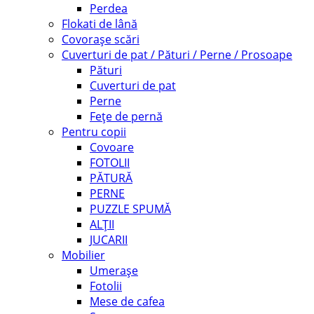
Perdea
Flokati de lână
Covorașe scări
Cuverturi de pat / Pături / Perne / Prosoape
Pături
Cuverturi de pat
Perne
Fețe de pernă
Pentru copii
Covoare
FOTOLII
PĂTURĂ
PERNE
PUZZLE SPUMĂ
ALȚII
JUCARII
Mobilier
Umerașe
Fotolii
Mese de cafea