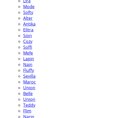
Lira
Mode
Softy
Alter
Antika
Elitra
Sion
Cozy
Soffi
Mefe
Lapin
Nain
Fluffy
Sevilla
Maroc
Union
Belle
Union
Teddy
Flim
Narin