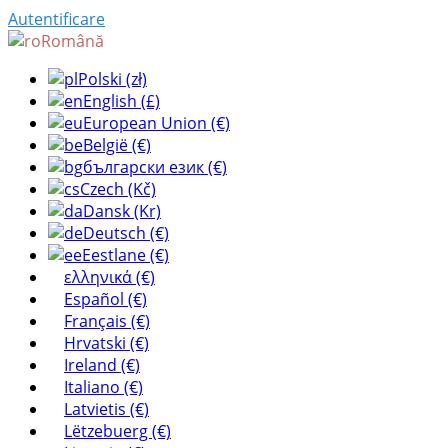
Autentificare
Română
Polski (zł)
English (£)
European Union (€)
België (€)
български език (€)
Czech (Kč)
Dansk (Kr)
Deutsch (€)
Eestlane (€)
ελληνικά (€)
Español (€)
Français (€)
Hrvatski (€)
Ireland (€)
Italiano (€)
Latvietis (€)
Lëtzebuerg (€)