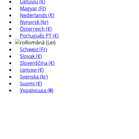
Lietuvių (€)
Magyar (Ft)
Nederlands (€)
Nynorsk (kr)
Österreich (€)
Português PT (€)
Română (Lei)
Schweiz (Fr)
Slovak (€)
Slovenščina (€)
српски (€)
Svenska (kr)
Suomi (€)
Українська (₴)