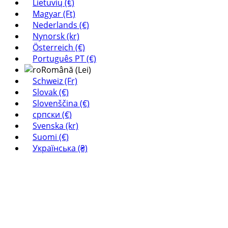
Lietuvių (€)
Magyar (Ft)
Nederlands (€)
Nynorsk (kr)
Österreich (€)
Português PT (€)
Română (Lei)
Schweiz (Fr)
Slovak (€)
Slovenščina (€)
српски (€)
Svenska (kr)
Suomi (€)
Українська (₴)