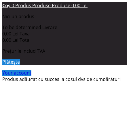
Coş
0
Produs
Produse
Produse
0,00 Lei
Nici un produs
To be determined
Livrare
0,00 Lei
Taxa
0,00 Lei
Total
Prețurile includ TVA
Plăteşte
Your account
Produs adăugat cu succes la coşul dvs de cumpărături
Cantitate
Total
There are
0
items in your cart.
Aveţi un articol în coş.
Total produse: (cu TVA)
Total livrare (cu TVA)
To be determined
Taxa
0,00 Lei
Total (cu TVA)