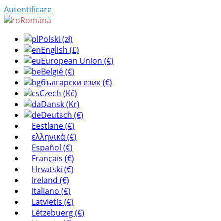
Autentificare
Română
Polski (zł)
English (£)
European Union (€)
België (€)
български език (€)
Czech (Kč)
Dansk (Kr)
Deutsch (€)
Eestlane (€)
ελληνικά (€)
Español (€)
Français (€)
Hrvatski (€)
Ireland (€)
Italiano (€)
Latvietis (€)
Lëtzebuerg (€)