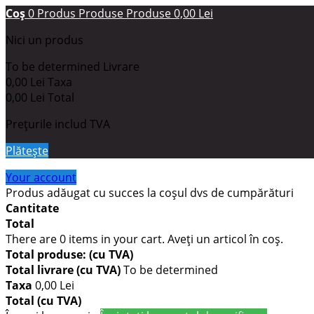
Coş
0
Produs
Produse
Produse
0,00 Lei
Nici un produs
To be determined
Livrare
0,00 Lei
Taxa
0,00 Lei
Total
Prețurile includ TVA
Plăteşte
Your account
Produs adăugat cu succes la coşul dvs de cumpărături
Cantitate
Total
There are
0
items in your cart.
Aveţi un articol în coş.
Total produse: (cu TVA)
Total livrare (cu TVA)
To be determined
Taxa
0,00 Lei
Total (cu TVA)