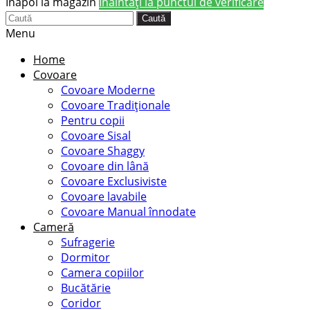
Înapoi la magazin
Înaintaţi la punctul de verificare
Caută
Menu
Home
Covoare
Covoare Moderne
Covoare Tradiționale
Pentru copii
Covoare Sisal
Covoare Shaggy
Covoare din lână
Covoare Exclusiviste
Covoare lavabile
Covoare Manual înnodate
Cameră
Sufragerie
Dormitor
Camera copiilor
Bucătărie
Coridor