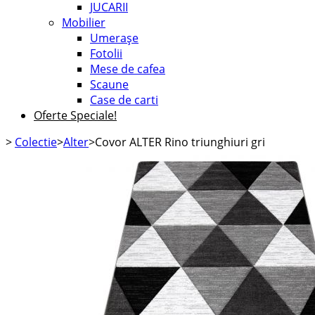
JUCARII
Mobilier
Umerașe
Fotolii
Mese de cafea
Scaune
Case de carti
Oferte Speciale!
>
Colectie
>
Alter
>
Covor ALTER Rino triunghiuri gri