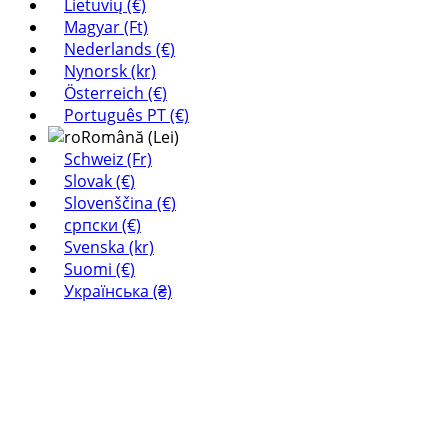
Lietuvių (€)
Magyar (Ft)
Nederlands (€)
Nynorsk (kr)
Österreich (€)
Português PT (€)
Română (Lei)
Schweiz (Fr)
Slovak (€)
Slovenščina (€)
српски (€)
Svenska (kr)
Suomi (€)
Українська (₴)