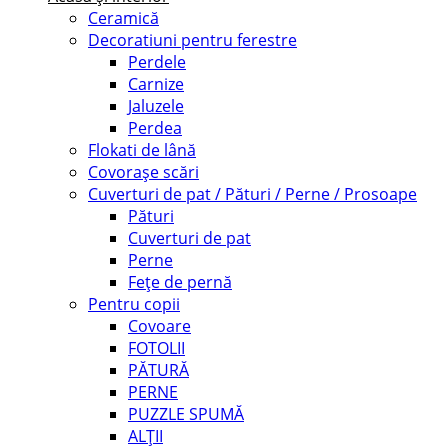
Ceramică
Decoratiuni pentru ferestre
Perdele
Carnize
Jaluzele
Perdea
Flokati de lână
Covorașe scări
Cuverturi de pat / Pături / Perne / Prosoape
Pături
Cuverturi de pat
Perne
Fețe de pernă
Pentru copii
Covoare
FOTOLII
PĂTURĂ
PERNE
PUZZLE SPUMĂ
ALȚII