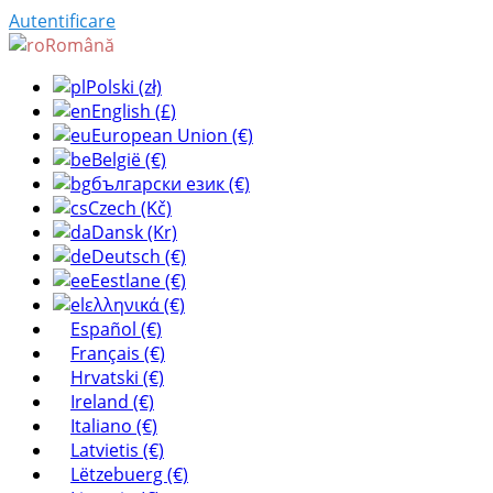
Autentificare
Română
Polski (zł)
English (£)
European Union (€)
België (€)
български език (€)
Czech (Kč)
Dansk (Kr)
Deutsch (€)
Eestlane (€)
ελληνικά (€)
Español (€)
Français (€)
Hrvatski (€)
Ireland (€)
Italiano (€)
Latvietis (€)
Lëtzebuerg (€)