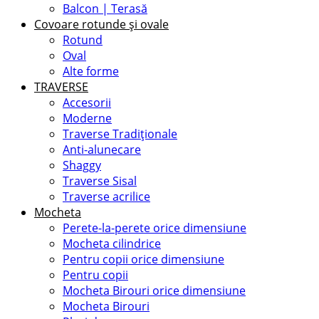
Balcon | Terasă
Covoare rotunde și ovale
Rotund
Oval
Alte forme
TRAVERSE
Accesorii
Moderne
Traverse Tradiționale
Anti-alunecare
Shaggy
Traverse Sisal
Traverse acrilice
Mocheta
Perete-la-perete orice dimensiune
Mocheta cilindrice
Pentru copii orice dimensiune
Pentru copii
Mocheta Birouri orice dimensiune
Mocheta Birouri